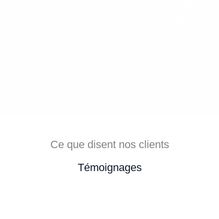
Brid
ge
Ath
ens
,
GR
Ce que disent nos clients
Témoignages