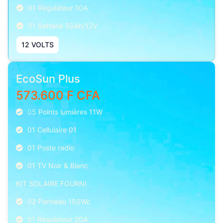
01 Régulateur 10A
01 Batterie 50Ah/12V
12 VOLTS
EcoSun Plus
573.600 F CFA
05 Points lumières 11W
01 Cellulaire 01
01 Poste radio
01 TV Noir & Blanc
KIT SOLAIRE FOURNI
02 Panneau 150Wc
01 Régulateur 20A