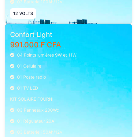
03 Batterie 100Ah/12V
12 VOLTS
Confort Light
991.000 F CFA
04 Points lumières 9W et 11W
01 Cellulaire
01 Poste radio
01 TV LED
KIT SOLAIRE FOURNI
03 Panneaux 200Wc
01 Régulateur 20A
03 Batterie 150Ah/12V