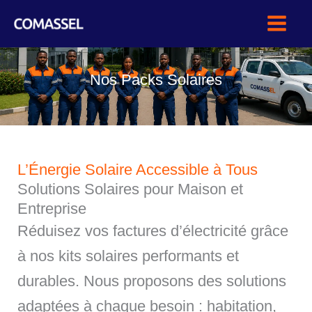
Aller
au
contenu
Nos Packs Solaires
L’Énergie Solaire Accessible à Tous
Solutions Solaires pour Maison et
Entreprise
Réduisez vos factures d’électricité grâce
à nos kits solaires performants et
durables. Nous proposons des solutions
adaptées à chaque besoin : habitation,