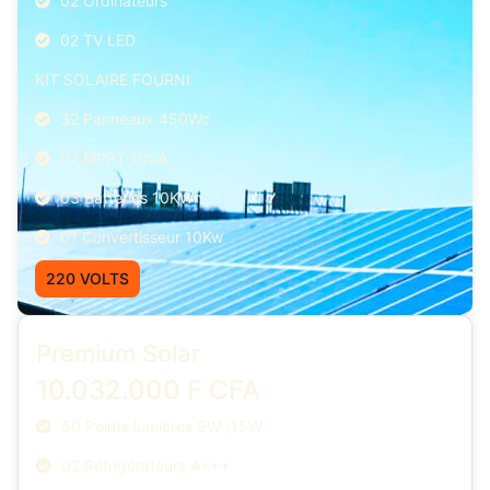
02 Ordinateurs
02 TV LED
KIT SOLAIRE FOURNI
32 Panneaux 450Wc
02 MPPT 100A
03 Batteries 10KWh
01 Convertisseur 10Kw
220 VOLTS
Premium Solar
10.032.000 F CFA
50 Points lumières 9W /15W
02 Réfrigérateurs A+++