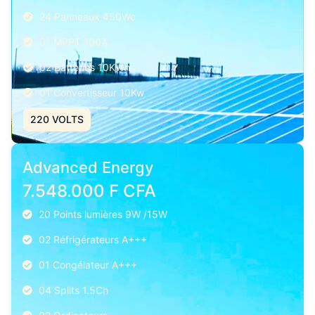
24 Panneaux 450Wc
01 MPPT 100A
02 Batteries 10KWh
01 Convertisseur 10Kw
220 VOLTS
Advanced Energy
7.548.000 F CFA
20 Points lumières 9W /15W
02 Réfrigérateurs A+++
01 Congélateur A+++
04 Splits 1.5Ch