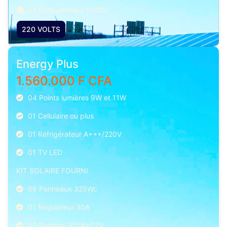
01 Convertisseur 500W
220 VOLTS
Energy Plus
1.560.000 F CFA
04 Points lumières 9W et 11W
01 Cellulaire ou plus
01 Réfrigérateur A+++/220V
01 TV LED
KIT SOLAIRE FOURNI
05 Panneaux 325Wc
01 Régulateur 30A
03 Batterie 200Ah/12V