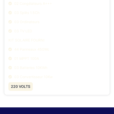
02 Congélateurs A+++
03 Splits 1.5Ch
03 Ordinateurs
03 TV LED
KIT SOLAIRE FOURNI
44 Panneaux 450Wc
01 MPPT 100A
03 Batteries 10KWh
03 Convertisseur 10Kw
220 VOLTS