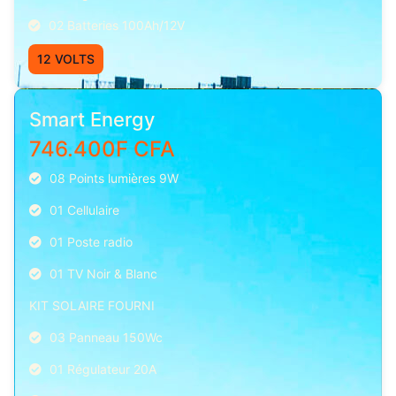
02 Batteries 100Ah/12V
12 VOLTS
Smart Energy
746.400F CFA
08 Points lumières 9W
01 Cellulaire
01 Poste radio
01 TV Noir & Blanc
KIT SOLAIRE FOURNI
03 Panneau 150Wc
01 Régulateur 20A