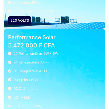
01 batterie 8KWh
01 Onduleur Hybride 5Kw
220 VOLTS
Performance Solar
5.472.000 F CFA
20 Points lumières 9W /15W
01 Réfrigérateur A+++
01 Congélateur A+++
03 Splits 1.5Ch
02 Ordinateurs
02 TV LED
KIT SOLAIRE FOURNI