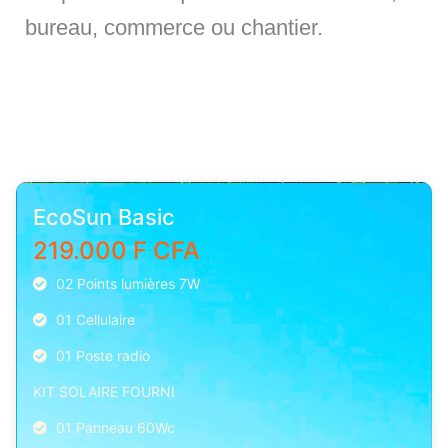
bureau, commerce ou chantier.
EcoSun Basic
219.000 F CFA
02 Points lumières 7W
01 Cellulaire
01 Poste radio
KIT SOLAIRE FOURNI
01 Panneau 60Wc