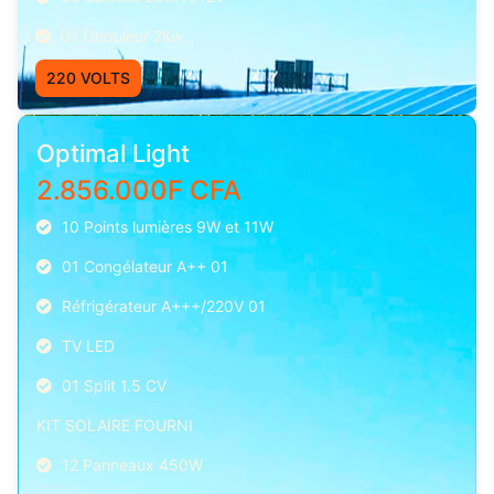
01 Onduleur 2Kw
220 VOLTS
Optimal Light
2.856.000F CFA
10 Points lumières 9W et 11W
01 Congélateur A++ 01
Réfrigérateur A+++/220V 01
TV LED
01 Split 1.5 CV
KIT SOLAIRE FOURNI
12 Panneaux 450W