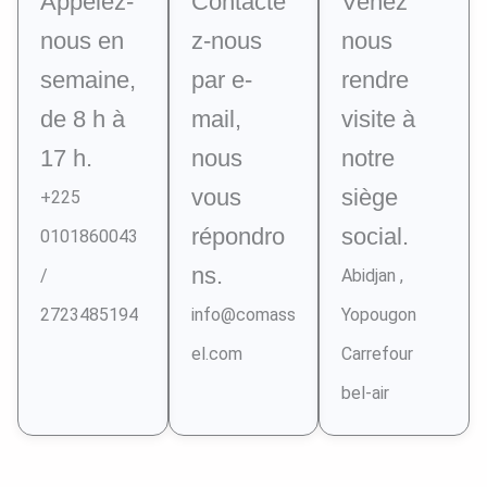
Appelez-
Contacte
Venez
nous en
z-nous
nous
semaine,
par e-
rendre
de 8 h à
mail,
visite à
17 h.
nous
notre
vous
siège
+225
répondro
social.
0101860043
ns.
/
Abidjan ,
2723485194
info@comass
Yopougon
el.com
Carrefour
bel-air