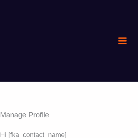
Aller
au
contenu
Manage Profile
Hi [fka_contact_name]